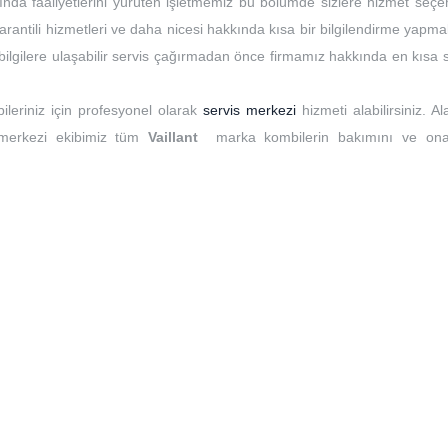
ında faaliyetlerini yürüten işletmemiz bu bölümde sizlere hizmet seçen
rantili hizmetleri ve daha nicesi hakkında kısa bir bilgilendirme yapma
t bilgilere ulaşabilir servis çağırmadan önce firmamız hakkında en kısa
ileriniz için profesyonel olarak
servis merkezi
hizmeti alabilirsiniz. A
 merkezi ekibimiz tüm
Vaillant
marka kombilerin bakımını ve ona