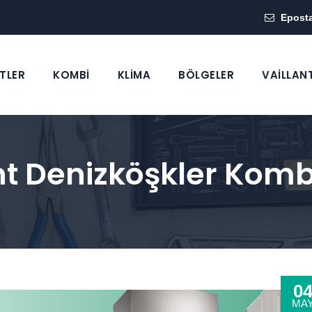
Epost
TLER
KOMBİ
KLİMA
BÖLGELER
VAİLLAN
nt Denizköşkler Kombi
0
MA