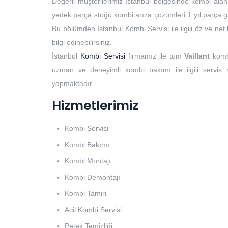
Değerli müşterilerimiz İstanbul bölgesinde kombi alan
yedek parça stoğu kombi arıza çözümleri 1 yıl parça ga
Bu bölümden İstanbul Kombi Servisi ile ilgili öz ve ne
bilgi edinebilirsiniz.
İstanbul
Kombi Servisi
firmamız ile tüm
Vaillant
komb
uzman ve deneyimli kombi bakımı ile ilgili servis
yapmaktadır.
Hizmetlerimiz
Kombi Servisi
Kombi Bakımı
Kombi Montajı
Kombi Demontajı
Kombi Tamiri
Acil Kombi Servisi
Petek Temizliği