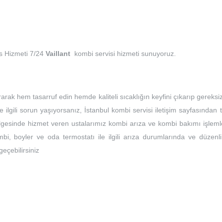
is Hizmeti 7/24
Vaillant
kombi servisi hizmeti sunuyoruz.
rarak hem tasarruf edin hemde kaliteli sıcaklığın keyfini çıkarıp gereksi
e ilgili sorun yaşıyorsanız, İstanbul kombi servisi iletişim sayfasından 
bölgesinde hizmet veren ustalarımız kombi arıza ve kombi bakımı işleml
bi, boyler ve oda termostatı ile ilgili arıza durumlarında ve düzenli
 geçebilirsiniz