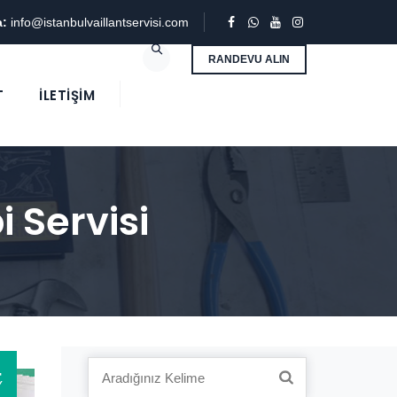
a:
info@istanbulvaillantservisi.com
RANDEVU ALIN
T
İLETIŞIM
 Servisi
4
Search
Y
for: