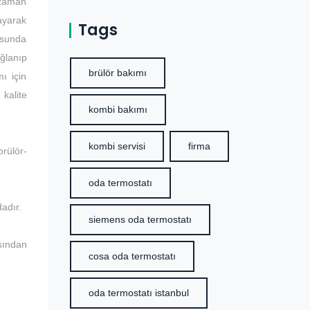
r zaman
ayarak
Tags
usunda
ğlanıp
brülör bakımı
ı için
 kalite
kombi bakımı
kombi servisi
firma
brülör-
oda termostatı
dadır.
siemens oda termostatı
ısından
cosa oda termostatı
oda termostatı istanbul