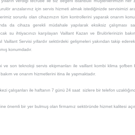
yılların verdiği tecrübe ile siz değerli istanbullı müşterilerimizin he
r arızalarınız için servis hizmeti almak istediğinizde servisimizi ar
erimiz sorunlu olan cihazınızın tüm kontrollerini yaparak onarım kon
nda da cihaza gerekli müdahale yapılarak eksiksiz çalışması sa
ak su ihtiyacınızı karşılayan Vaillant Kazan ve Brulörlerinizin bakım
Vaillant Servisi yıllardır sektördeki gelişmeleri yakından takip ederek
laşmış konumdadır.
bi ve son teknoloji servis ekipmanları ile vaillant kombi klima şofben 
bakım ve onarım hizmetlerini itina ile yapmaktadır.
rkezi çalışanları ile haftanın 7 günü 24 saat sizlere bir telefon uzaklığın
ndine önemli bir yer bulmuş olan firmamız sektöründe hizmet kalitesi aç