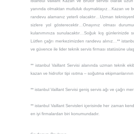
istanbul Vaillant Kazan Ve Brulör servisi olarak uzun 
yanında olmaktan mutluluk duymaktayız…Kazan ve burulö
randevu alamanız yeterli olacaktır…Uzman teknisyenl
sizlere yol gösterecektir…Onayınız olması durumu
kulanımınıza sunulacaktır…Soğuk kış günlerinizde sıc
Lütfen çağrı merkezimizden randevu alınız…** istanbul 
ve güvence ile lider teknik servis firması statüsüne u
** istanbul Vaillant Servisi alanında uzman teknik eki
kazan ve hidrofor tipi ısıtma – soğutma ekipmanlarının 
** istanbul Vaillant Servisi geniş servis ağı ve çağrı me
** istanbul Vaillant Servisleri içerisinde her zaman ke
en iyi firmalardan biri konumundadır.