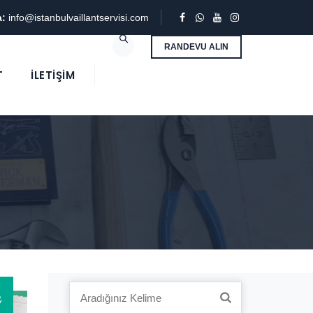
a:
info@istanbulvaillantservisi.com
RANDEVU ALIN
T
İLETIŞIM
1
Search
Y
for: