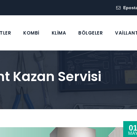
Epost
TLER
KOMBİ
KLİMA
BÖLGELER
VAİLLAN
nt Kazan Servisi
0
MA