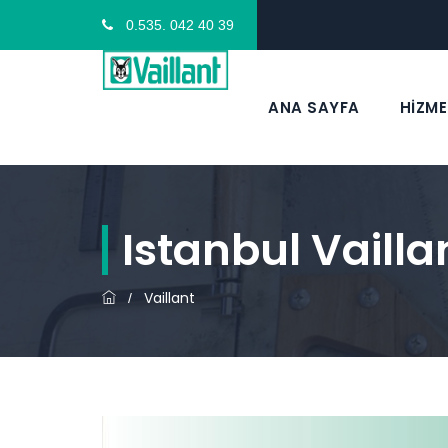
0.535. 042 40 39
ANA SAYFA
HİZME
Istanbul Vailla
Vaillant
/