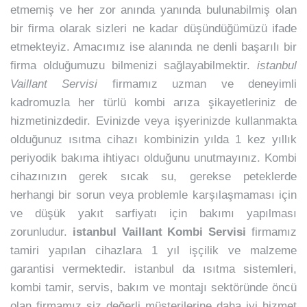
etmemiş ve her zor anında yanında bulunabilmiş olan
bir firma olarak sizleri ne kadar düşündüğümüzü ifade
etmekteyiz. Amacımız ise alanında ne denli başarılı bir
firma olduğumuzu bilmenizi sağlayabilmektir.
istanbul
Vaillant Servisi
firmamız uzman ve deneyimli
kadromuzla her türlü kombi arıza şikayetleriniz de
hizmetinizdedir. Evinizde veya işyerinizde kullanmakta
olduğunuz ısıtma cihazı kombinizin yılda 1 kez yıllık
periyodik bakıma ihtiyacı olduğunu unutmayınız. Kombi
cihazınızın gerek sıcak su, gerekse peteklerde
herhangi bir sorun veya problemle karşılaşmaması için
ve düşük yakıt sarfiyatı için bakımı yapılması
zorunludur.
istanbul Vaillant Kombi Servisi
firmamız
tamiri yapılan cihazlara 1 yıl işçilik ve malzeme
garantisi vermektedir. istanbul da ısıtma sistemleri,
kombi tamir, servis, bakım ve montajı sektöründe öncü
olan firmamız siz değerli müşterilerine daha iyi hizmet