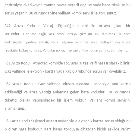
getirmiyor dkadıköytir. Yanma havası yeterli değilse yada baca tıkalı ise bu
sorun yaşanır. Bu durumda yine vaillant kombi servisi ile görüşünüz.
F49 Arıza Kodu : Voltaj düşüklüğü sebebi ile ortaya çıkan bir
sorundur.
Gerilime bağlı kısa devre ortaya çıkmıştır. Bu durumda ilk önce
elektrikçiden yardım almalı, voltaj ölçümü yaptırmalısınız. Voltajlar düşük ise
regülatör kullanmalısınız. Voltajlar normal ise vaillant kombi servisini çağırmalısınız.
F61 Arıza Kodu : Atmotec kombide F61 uyarısı gaz valfi hatası olarak bilinir.
Gaz valfinde, elektronik kartta yada kablo grubunda sorun var diyebiliriz.
F62 Arıza Kodu : Gaz valfinde oluşan aksama sebebiyle ana kartın
etkilendiği ve arıza yaptığı anlamına gelen hata kodudur. Bu durumda
tüketici olarak yapılabilecek bir işlem yoktur. Vaillant kombi servisini
aramalısınız.
F63 Arıza Kodu : İşlemci arızası nedeniyle elektronik kartta sorun olduğunu
bildiren hata kodudur. Kart hasar gördüyse cihazdan hiçbir şekilde verim