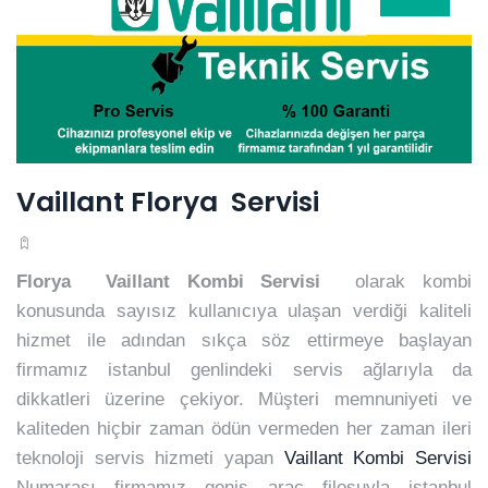
Vaillant Florya Servisi
Florya Vaillant Kombi Servisi
olarak kombi
konusunda sayısız kullanıcıya ulaşan verdiği kaliteli
hizmet ile adından sıkça söz ettirmeye başlayan
firmamız istanbul genlindeki servis ağlarıyla da
dikkatleri üzerine çekiyor. Müşteri memnuniyeti ve
kaliteden hiçbir zaman ödün vermeden her zaman ileri
teknoloji servis hizmeti yapan
Vaillant Kombi Servisi
Numarası firmamız geniş araç filosuyla istanbul