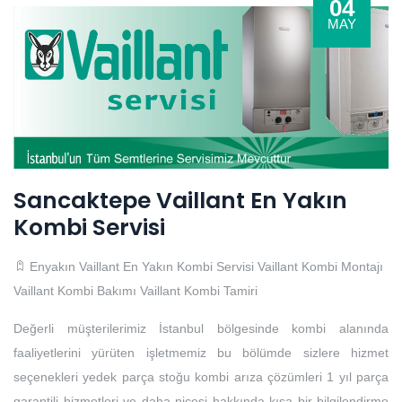
04
MAY
Sancaktepe Vaillant En Yakın
Kombi Servisi
Enyakın Vaillant En Yakın Kombi Servisi
Vaillant Kombi Montajı
Vaillant Kombi Bakımı
Vaillant Kombi Tamiri
Değerli müşterilerimiz İstanbul bölgesinde kombi alanında
faaliyetlerini yürüten işletmemiz bu bölümde sizlere hizmet
seçenekleri yedek parça stoğu kombi arıza çözümleri 1 yıl parça
garantili hizmetleri ve daha nicesi hakkında kısa bir bilgilendirme