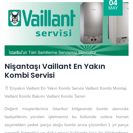
04
MAY
Nişantaşı Vaillant En Yakın
Kombi Servisi
Enyakın Vaillant En Yakın Kombi Servisi
Vaillant Kombi Montajı
Vaillant Kombi Bakımı
Vaillant Kombi Tamiri
Değerli müşterilerimiz İstanbul bölgesinde kombi alanında
faaliyetlerini yürüten işletmemiz bu bölümde sizlere hizmet
seçenekleri yedek parça stoğu kombi arıza çözümleri 1 yıl parça
garantili hizmetleri ve daha nicesi hakkında kısa bir bilgilendirme