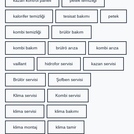
kazan kontrol paneli
petek temizliği
kalorifer temizliği
tesisat bakımı
petek
kombi temizliği
brülör bakım
kombi bakım
brülrö arıza
kombi arıza
vaillant
hidrofor servisi
kazan servisi
Brülör servisi
Şofben servisi
Klima servisi
Kombi servisi
klima servisi
klima bakımı
klima montaj
klima tamir