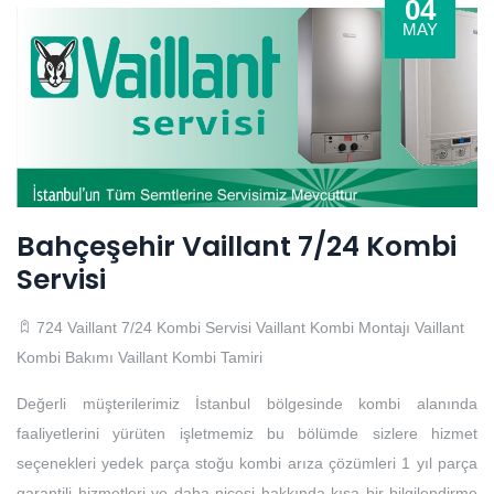
04
MAY
Bahçeşehir Vaillant 7/24 Kombi
Servisi
724 Vaillant 7/24 Kombi Servisi
Vaillant Kombi Montajı
Vaillant
Kombi Bakımı
Vaillant Kombi Tamiri
Değerli müşterilerimiz İstanbul bölgesinde kombi alanında
faaliyetlerini yürüten işletmemiz bu bölümde sizlere hizmet
seçenekleri yedek parça stoğu kombi arıza çözümleri 1 yıl parça
garantili hizmetleri ve daha nicesi hakkında kısa bir bilgilendirme