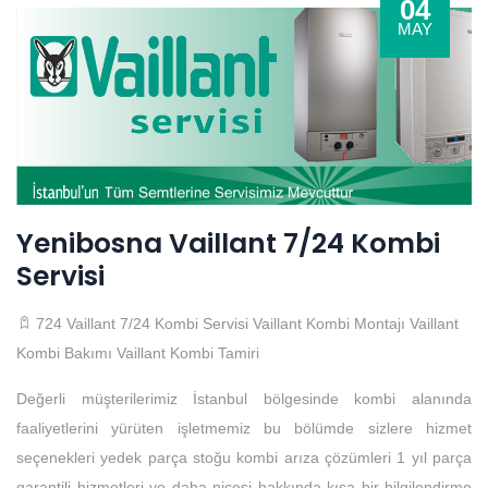
04
MAY
Yenibosna Vaillant 7/24 Kombi
Servisi
724 Vaillant 7/24 Kombi Servisi
Vaillant Kombi Montajı
Vaillant
Kombi Bakımı
Vaillant Kombi Tamiri
Değerli müşterilerimiz İstanbul bölgesinde kombi alanında
faaliyetlerini yürüten işletmemiz bu bölümde sizlere hizmet
seçenekleri yedek parça stoğu kombi arıza çözümleri 1 yıl parça
garantili hizmetleri ve daha nicesi hakkında kısa bir bilgilendirme