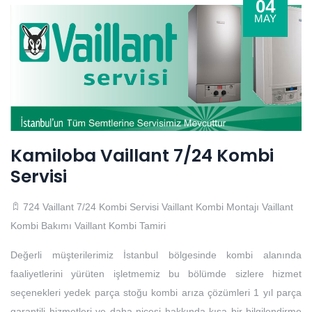
04
MAY
Kamiloba Vaillant 7/24 Kombi
Servisi
724 Vaillant 7/24 Kombi Servisi
Vaillant Kombi Montajı
Vaillant
Kombi Bakımı
Vaillant Kombi Tamiri
Değerli müşterilerimiz İstanbul bölgesinde kombi alanında
faaliyetlerini yürüten işletmemiz bu bölümde sizlere hizmet
seçenekleri yedek parça stoğu kombi arıza çözümleri 1 yıl parça
garantili hizmetleri ve daha nicesi hakkında kısa bir bilgilendirme