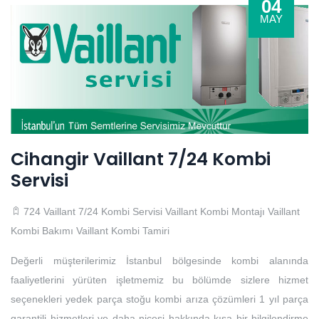
04
MAY
Cihangir Vaillant 7/24 Kombi
Servisi
724 Vaillant 7/24 Kombi Servisi
Vaillant Kombi Montajı
Vaillant
Kombi Bakımı
Vaillant Kombi Tamiri
Değerli müşterilerimiz İstanbul bölgesinde kombi alanında
faaliyetlerini yürüten işletmemiz bu bölümde sizlere hizmet
seçenekleri yedek parça stoğu kombi arıza çözümleri 1 yıl parça
garantili hizmetleri ve daha nicesi hakkında kısa bir bilgilendirme