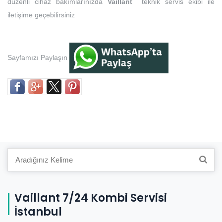
düzenli cihaz bakımlarınızda
Vaillant
teknik servis ekibi ile
iletişime geçebilirsiniz
Sayfamızı Paylaşın
Search
for:
Vaillant 7/24 Kombi Servisi
İstanbul