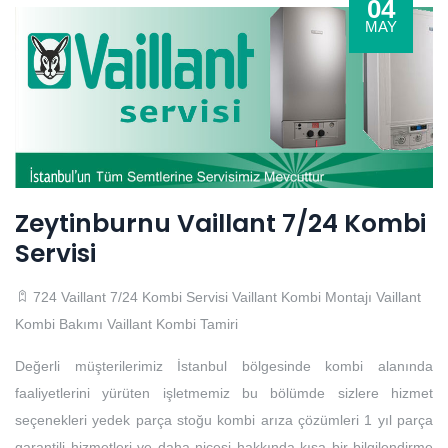
04
MAY
Zeytinburnu Vaillant 7/24 Kombi
Servisi
724 Vaillant 7/24 Kombi Servisi
Vaillant Kombi Montajı
Vaillant
Kombi Bakımı
Vaillant Kombi Tamiri
Değerli müşterilerimiz İstanbul bölgesinde kombi alanında
faaliyetlerini yürüten işletmemiz bu bölümde sizlere hizmet
seçenekleri yedek parça stoğu kombi arıza çözümleri 1 yıl parça
garantili hizmetleri ve daha nicesi hakkında kısa bir bilgilendirme