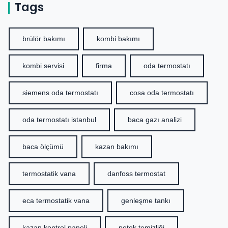
Tags
brülör bakımı
kombi bakımı
kombi servisi
firma
oda termostatı
siemens oda termostatı
cosa oda termostatı
oda termostatı istanbul
baca gazı analizi
baca ölçümü
kazan bakımı
termostatik vana
danfoss termostat
eca termostatik vana
genleşme tankı
kazan kontrol paneli
petek temizliği