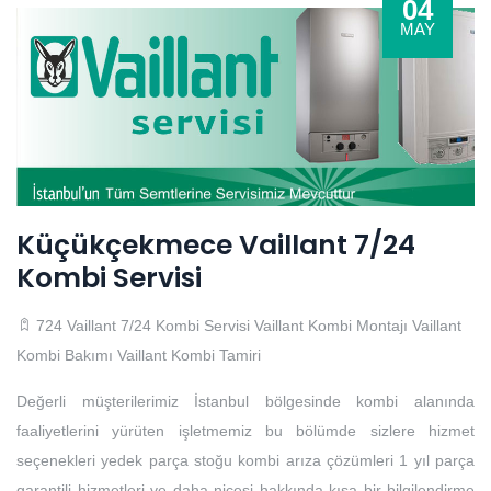
04
MAY
Küçükçekmece Vaillant 7/24
Kombi Servisi
724 Vaillant 7/24 Kombi Servisi
Vaillant Kombi Montajı
Vaillant
Kombi Bakımı
Vaillant Kombi Tamiri
Değerli müşterilerimiz İstanbul bölgesinde kombi alanında
faaliyetlerini yürüten işletmemiz bu bölümde sizlere hizmet
seçenekleri yedek parça stoğu kombi arıza çözümleri 1 yıl parça
garantili hizmetleri ve daha nicesi hakkında kısa bir bilgilendirme