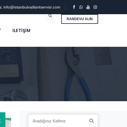
a:
info@istanbulvaillantservisi.com
RANDEVU ALIN
T
İLETIŞIM
4
Search
Y
for: