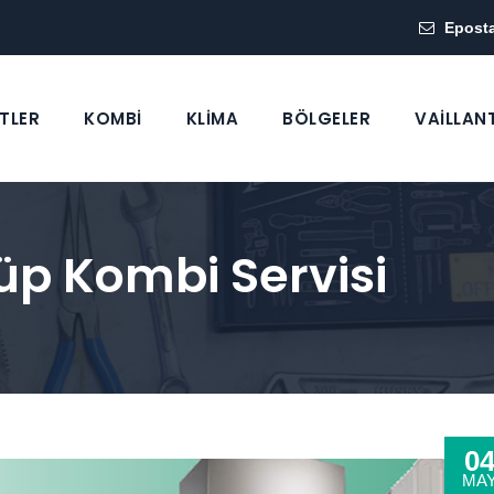
Epost
TLER
KOMBİ
KLİMA
BÖLGELER
VAİLLAN
yüp Kombi Servisi
0
MA