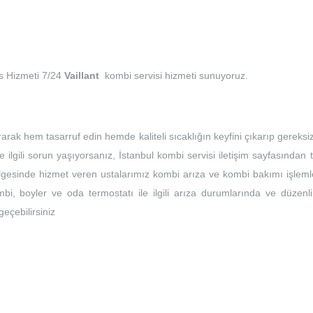
is Hizmeti 7/24
Vaillant
kombi servisi hizmeti sunuyoruz.
rarak hem tasarruf edin hemde kaliteli sıcaklığın keyfini çıkarıp gereksi
e ilgili sorun yaşıyorsanız, İstanbul kombi servisi iletişim sayfasından 
bölgesinde hizmet veren ustalarımız kombi arıza ve kombi bakımı işleml
bi, boyler ve oda termostatı ile ilgili arıza durumlarında ve düzenli
 geçebilirsiniz