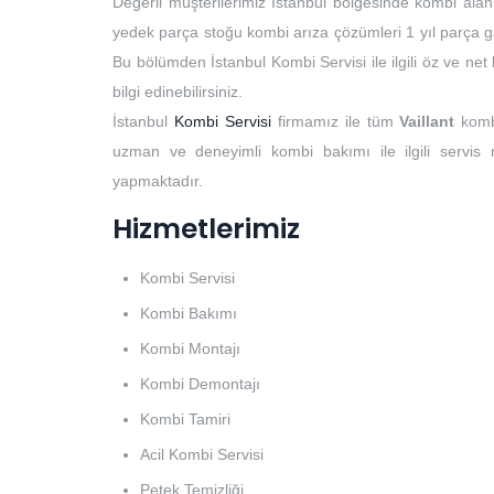
Değerli müşterilerimiz İstanbul bölgesinde kombi alan
yedek parça stoğu kombi arıza çözümleri 1 yıl parça ga
Bu bölümden İstanbul Kombi Servisi ile ilgili öz ve ne
bilgi edinebilirsiniz.
İstanbul
Kombi Servisi
firmamız ile tüm
Vaillant
komb
uzman ve deneyimli kombi bakımı ile ilgili servis
yapmaktadır.
Hizmetlerimiz
Kombi Servisi
Kombi Bakımı
Kombi Montajı
Kombi Demontajı
Kombi Tamiri
Acil Kombi Servisi
Petek Temizliği