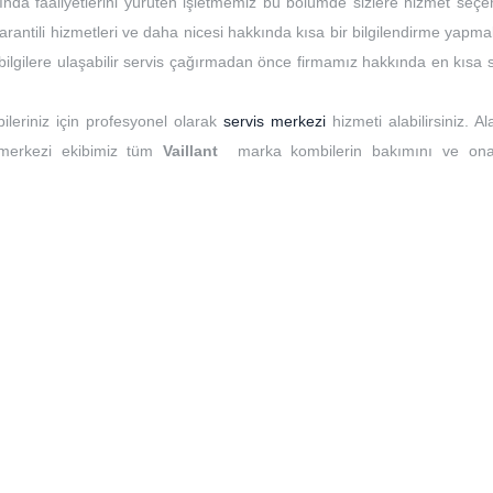
ında faaliyetlerini yürüten işletmemiz bu bölümde sizlere hizmet seçen
rantili hizmetleri ve daha nicesi hakkında kısa bir bilgilendirme yapma
t bilgilere ulaşabilir servis çağırmadan önce firmamız hakkında en kısa
ileriniz için profesyonel olarak
servis merkezi
hizmeti alabilirsiniz. A
 merkezi ekibimiz tüm
Vaillant
marka kombilerin bakımını ve ona