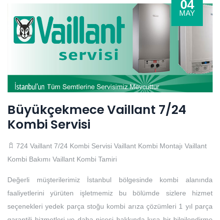
04
MAY
Büyükçekmece Vaillant 7/24
Kombi Servisi
724 Vaillant 7/24 Kombi Servisi
Vaillant Kombi Montajı
Vaillant
Kombi Bakımı
Vaillant Kombi Tamiri
Değerli müşterilerimiz İstanbul bölgesinde kombi alanında
faaliyetlerini yürüten işletmemiz bu bölümde sizlere hizmet
seçenekleri yedek parça stoğu kombi arıza çözümleri 1 yıl parça
garantili hizmetleri ve daha nicesi hakkında kısa bir bilgilendirme