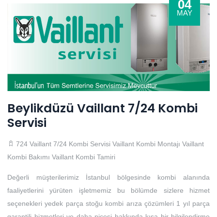
04
MAY
Beylikdüzü Vaillant 7/24 Kombi
Servisi
724 Vaillant 7/24 Kombi Servisi
Vaillant Kombi Montajı
Vaillant
Kombi Bakımı
Vaillant Kombi Tamiri
Değerli müşterilerimiz İstanbul bölgesinde kombi alanında
faaliyetlerini yürüten işletmemiz bu bölümde sizlere hizmet
seçenekleri yedek parça stoğu kombi arıza çözümleri 1 yıl parça
garantili hizmetleri ve daha nicesi hakkında kısa bir bilgilendirme