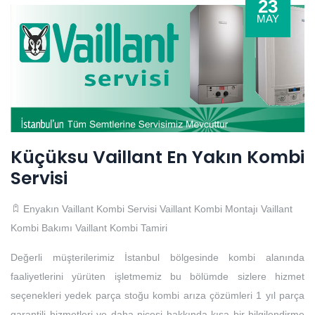
23
MAY
Küçüksu Vaillant En Yakın Kombi
Servisi
Enyakın Vaillant Kombi Servisi
Vaillant Kombi Montajı
Vaillant
Kombi Bakımı
Vaillant Kombi Tamiri
Değerli müşterilerimiz İstanbul bölgesinde kombi alanında
faaliyetlerini yürüten işletmemiz bu bölümde sizlere hizmet
seçenekleri yedek parça stoğu kombi arıza çözümleri 1 yıl parça
garantili hizmetleri ve daha nicesi hakkında kısa bir bilgilendirme