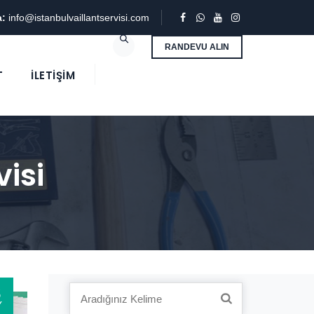
a:
info@istanbulvaillantservisi.com
RANDEVU ALIN
T
İLETIŞIM
isi
3
Search
Y
for: