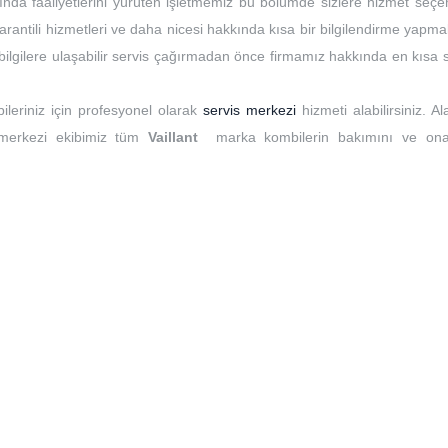
ında faaliyetlerini yürüten işletmemiz bu bölümde sizlere hizmet seçen
rantili hizmetleri ve daha nicesi hakkında kısa bir bilgilendirme yapma
t bilgilere ulaşabilir servis çağırmadan önce firmamız hakkında en kısa
ileriniz için profesyonel olarak
servis merkezi
hizmeti alabilirsiniz. A
 merkezi ekibimiz tüm
Vaillant
marka kombilerin bakımını ve ona