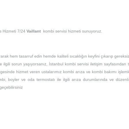
is Hizmeti 7/24
Vaillant
kombi servisi hizmeti sunuyoruz.
rarak hem tasarruf edin hemde kaliteli sıcaklığın keyfini çıkarıp gereksi
e ilgili sorun yaşıyorsanız, İstanbul kombi servisi iletişim sayfasından 
bölgesinde hizmet veren ustalarımız kombi arıza ve kombi bakımı işleml
bi, boyler ve oda termostatı ile ilgili arıza durumlarında ve düzenli
 geçebilirsiniz