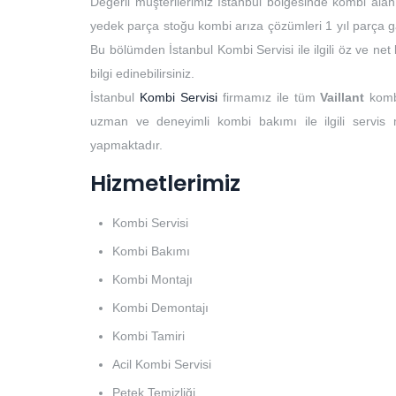
Değerli müşterilerimiz İstanbul bölgesinde kombi alan
yedek parça stoğu kombi arıza çözümleri 1 yıl parça ga
Bu bölümden İstanbul Kombi Servisi ile ilgili öz ve ne
bilgi edinebilirsiniz.
İstanbul
Kombi Servisi
firmamız ile tüm
Vaillant
komb
uzman ve deneyimli kombi bakımı ile ilgili servis
yapmaktadır.
Hizmetlerimiz
Kombi Servisi
Kombi Bakımı
Kombi Montajı
Kombi Demontajı
Kombi Tamiri
Acil Kombi Servisi
Petek Temizliği