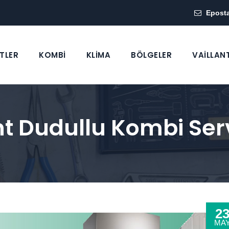
Epost
TLER
KOMBİ
KLİMA
BÖLGELER
VAİLLAN
nt Dudullu Kombi Serv
2
MA