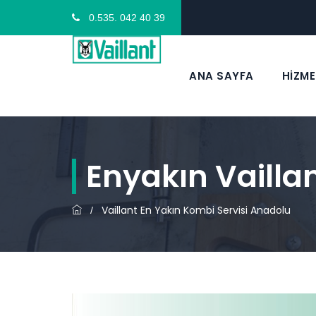
0.535. 042 40 39
ANA SAYFA
HİZME
Enyakın Vailla
Vaillant En Yakın Kombi Servisi Anadolu
/