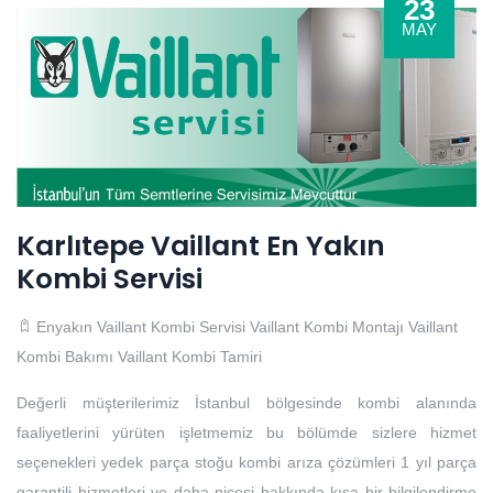
23
MAY
Karlıtepe Vaillant En Yakın
Kombi Servisi
Enyakın Vaillant Kombi Servisi
Vaillant Kombi Montajı
Vaillant
Kombi Bakımı
Vaillant Kombi Tamiri
Değerli müşterilerimiz İstanbul bölgesinde kombi alanında
faaliyetlerini yürüten işletmemiz bu bölümde sizlere hizmet
seçenekleri yedek parça stoğu kombi arıza çözümleri 1 yıl parça
garantili hizmetleri ve daha nicesi hakkında kısa bir bilgilendirme