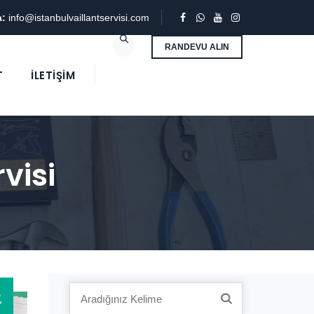
a:
info@istanbulvaillantservisi.com
RANDEVU ALIN
T
İLETIŞIM
visi
3
Search
Y
for: