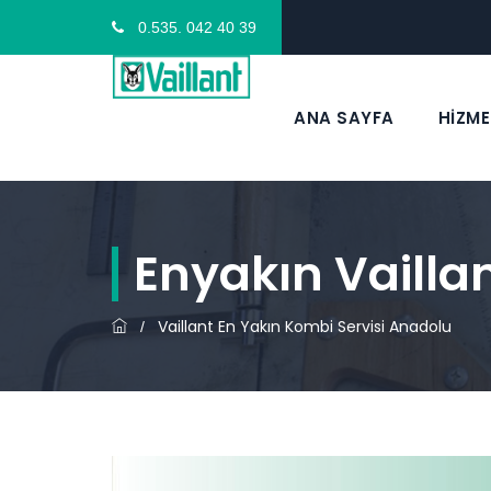
0.535. 042 40 39
ANA SAYFA
HİZME
Enyakın Vaillan
Vaillant En Yakın Kombi Servisi Anadolu
/