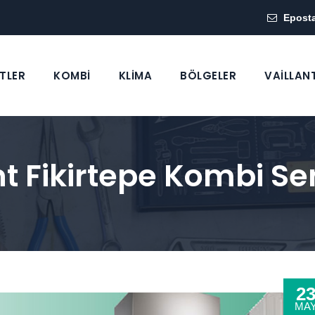
Epost
TLER
KOMBİ
KLİMA
BÖLGELER
VAİLLAN
t Fikirtepe Kombi Ser
2
MA