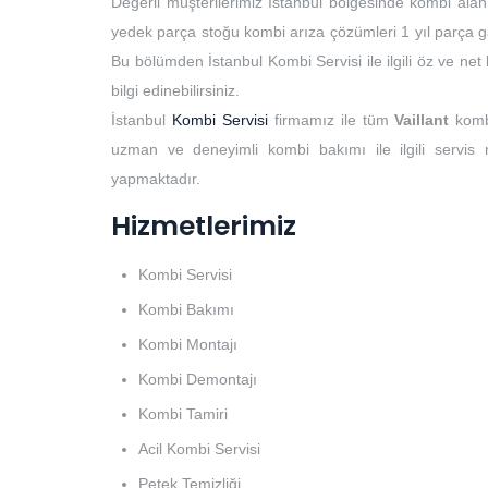
Değerli müşterilerimiz İstanbul bölgesinde kombi alan
yedek parça stoğu kombi arıza çözümleri 1 yıl parça ga
Bu bölümden İstanbul Kombi Servisi ile ilgili öz ve ne
bilgi edinebilirsiniz.
İstanbul
Kombi Servisi
firmamız ile tüm
Vaillant
komb
uzman ve deneyimli kombi bakımı ile ilgili servis
yapmaktadır.
Hizmetlerimiz
Kombi Servisi
Kombi Bakımı
Kombi Montajı
Kombi Demontajı
Kombi Tamiri
Acil Kombi Servisi
Petek Temizliği