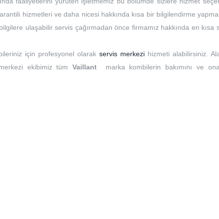
ında faaliyetlerini yürüten işletmemiz bu bölümde sizlere hizmet seçen
rantili hizmetleri ve daha nicesi hakkında kısa bir bilgilendirme yapma
t bilgilere ulaşabilir servis çağırmadan önce firmamız hakkında en kısa
ileriniz için profesyonel olarak
servis merkezi
hizmeti alabilirsiniz. A
 merkezi ekibimiz tüm
Vaillant
marka kombilerin bakımını ve ona