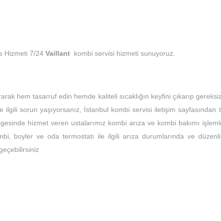
is Hizmeti 7/24
Vaillant
kombi servisi hizmeti sunuyoruz.
rarak hem tasarruf edin hemde kaliteli sıcaklığın keyfini çıkarıp gereksi
e ilgili sorun yaşıyorsanız, İstanbul kombi servisi iletişim sayfasından 
bölgesinde hizmet veren ustalarımız kombi arıza ve kombi bakımı işleml
bi, boyler ve oda termostatı ile ilgili arıza durumlarında ve düzenli
 geçebilirsiniz