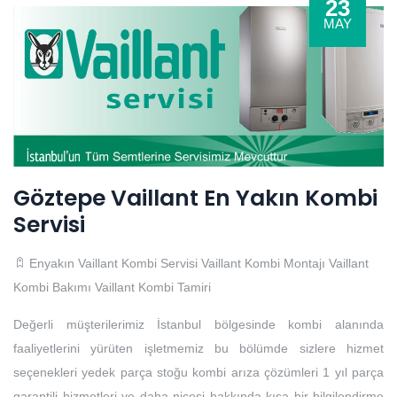
23
MAY
Göztepe Vaillant En Yakın Kombi
Servisi
Enyakın Vaillant Kombi Servisi
Vaillant Kombi Montajı
Vaillant
Kombi Bakımı
Vaillant Kombi Tamiri
Değerli müşterilerimiz İstanbul bölgesinde kombi alanında
faaliyetlerini yürüten işletmemiz bu bölümde sizlere hizmet
seçenekleri yedek parça stoğu kombi arıza çözümleri 1 yıl parça
garantili hizmetleri ve daha nicesi hakkında kısa bir bilgilendirme