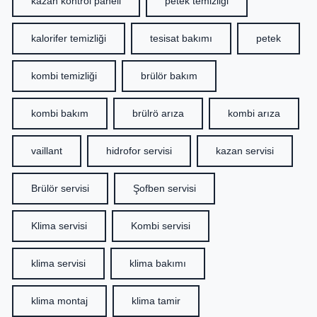
kazan kontrol paneli
petek temizliği
kalorifer temizliği
tesisat bakımı
petek
kombi temizliği
brülör bakım
kombi bakım
brülrö arıza
kombi arıza
vaillant
hidrofor servisi
kazan servisi
Brülör servisi
Şofben servisi
Klima servisi
Kombi servisi
klima servisi
klima bakımı
klima montaj
klima tamir