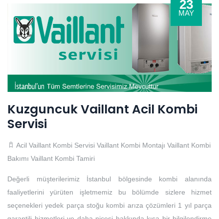
23
MAY
Kuzguncuk Vaillant Acil Kombi
Servisi
Acil Vaillant Kombi Servisi
Vaillant Kombi Montajı
Vaillant Kombi
Bakımı
Vaillant Kombi Tamiri
Değerli müşterilerimiz İstanbul bölgesinde kombi alanında
faaliyetlerini yürüten işletmemiz bu bölümde sizlere hizmet
seçenekleri yedek parça stoğu kombi arıza çözümleri 1 yıl parça
garantili hizmetleri ve daha nicesi hakkında kısa bir bilgilendirme