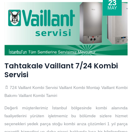
23
MAY
Tahtakale Vaillant 7/24 Kombi
Servisi
724 Vaillant Kombi Servisi
Vaillant Kombi Montajı
Vaillant Kombi
Bakımı
Vaillant Kombi Tamiri
Değerli müşterilerimiz İstanbul bölgesinde kombi alanında
faaliyetlerini yürüten işletmemiz bu bölümde sizlere hizmet
seçenekleri yedek parça stoğu kombi arıza çözümleri 1 yıl parça
garantili hizmetleri ve daha nicesi hakkında kısa bir bilgilendirme