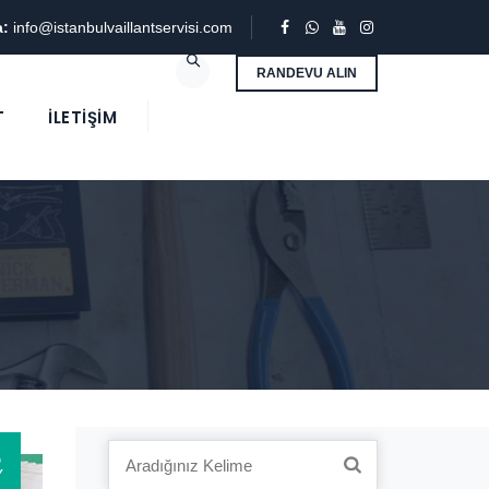
a:
info@istanbulvaillantservisi.com
RANDEVU ALIN
T
İLETIŞIM
3
Search
Y
for: