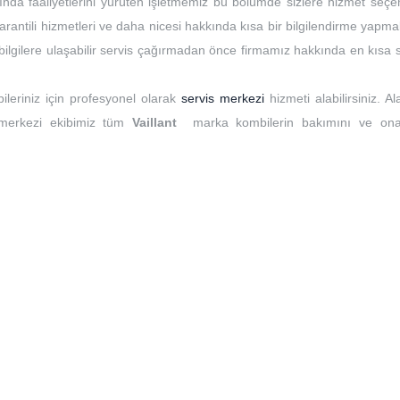
ında faaliyetlerini yürüten işletmemiz bu bölümde sizlere hizmet seçen
rantili hizmetleri ve daha nicesi hakkında kısa bir bilgilendirme yapma
t bilgilere ulaşabilir servis çağırmadan önce firmamız hakkında en kısa
ileriniz için profesyonel olarak
servis merkezi
hizmeti alabilirsiniz. A
 merkezi ekibimiz tüm
Vaillant
marka kombilerin bakımını ve ona