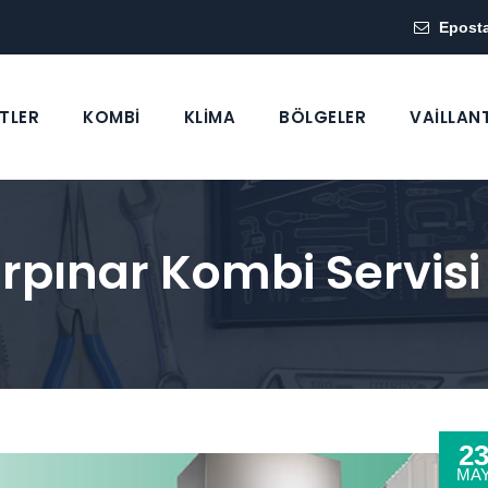
Epost
TLER
KOMBİ
KLİMA
BÖLGELER
VAİLLAN
ürpınar Kombi Servisi
2
MA