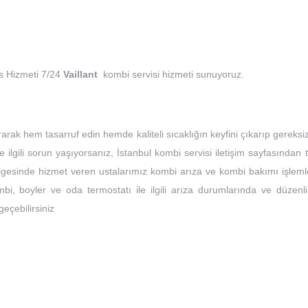
is Hizmeti 7/24
Vaillant
kombi servisi hizmeti sunuyoruz.
rarak hem tasarruf edin hemde kaliteli sıcaklığın keyfini çıkarıp gereksi
e ilgili sorun yaşıyorsanız, İstanbul kombi servisi iletişim sayfasından 
bölgesinde hizmet veren ustalarımız kombi arıza ve kombi bakımı işleml
bi, boyler ve oda termostatı ile ilgili arıza durumlarında ve düzenli
 geçebilirsiniz