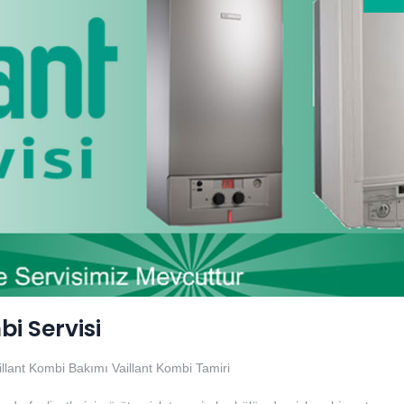
i Servisi
illant Kombi Bakımı
Vaillant Kombi Tamiri