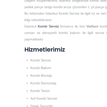
Değerli müşterilerimiz İstanbul bölgesinde kombi alan
yedek parça stoğu kombi arıza çözümleri 1 yıl parça ga
Bu bölümden İstanbul Kombi Servisi ile ilgili öz ve ne
bilgi edinebilirsiniz.
İstanbul
Kombi Servisi
firmamız ile tüm
Vaillant
komb
uzman ve deneyimli kombi bakımı ile ilgili servis
yapmaktadır.
Hizmetlerimiz
Kombi Servisi
Kombi Bakımı
Kombi Montajı
Kombi Demontajı
Kombi Tamiri
Acil Kombi Servisi
Petek Temizliği