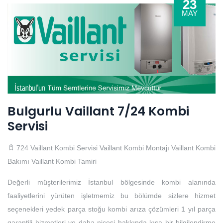
23
MAY
Bulgurlu Vaillant 7/24 Kombi
Servisi
724 Vaillant Kombi Servisi
Vaillant Kombi Montajı
Vaillant Kombi
Bakımı
Vaillant Kombi Tamiri
Değerli müşterilerimiz İstanbul bölgesinde kombi alanında
faaliyetlerini yürüten işletmemiz bu bölümde sizlere hizmet
seçenekleri yedek parça stoğu kombi arıza çözümleri 1 yıl parça
garantili hizmetleri ve daha nicesi hakkında kısa bir bilgilendirme