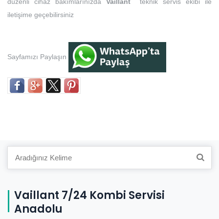
düzenli cihaz bakımlarınızda
Vaillant
teknik servis ekibi ile
iletişime geçebilirsiniz
Sayfamızı Paylaşın
Search
for:
Vaillant 7/24 Kombi Servisi
Anadolu