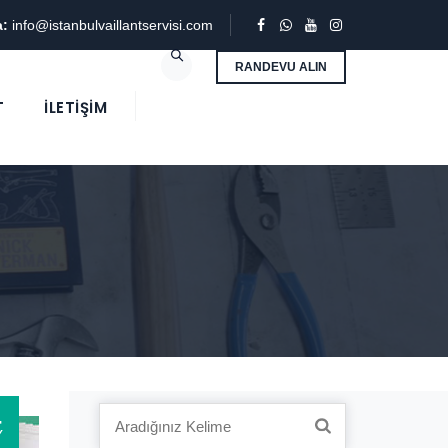
a:
info@istanbulvaillantservisi.com
RANDEVU ALIN
T
İLETIŞIM
4
Search
Y
for: