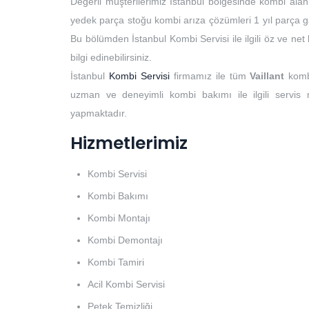
Değerli müşterilerimiz İstanbul bölgesinde kombi alan
yedek parça stoğu kombi arıza çözümleri 1 yıl parça ga
Bu bölümden İstanbul Kombi Servisi ile ilgili öz ve ne
bilgi edinebilirsiniz.
İstanbul
Kombi Servisi
firmamız ile tüm
Vaillant
komb
uzman ve deneyimli kombi bakımı ile ilgili servis
yapmaktadır.
Hizmetlerimiz
Kombi Servisi
Kombi Bakımı
Kombi Montajı
Kombi Demontajı
Kombi Tamiri
Acil Kombi Servisi
Petek Temizliği