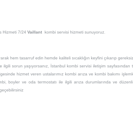
is Hizmeti 7/24
Vaillant
kombi servisi hizmeti sunuyoruz.
rarak hem tasarruf edin hemde kaliteli sıcaklığın keyfini çıkarıp gereksi
e ilgili sorun yaşıyorsanız, İstanbul kombi servisi iletişim sayfasından 
bölgesinde hizmet veren ustalarımız kombi arıza ve kombi bakımı işleml
bi, boyler ve oda termostatı ile ilgili arıza durumlarında ve düzenli
 geçebilirsiniz