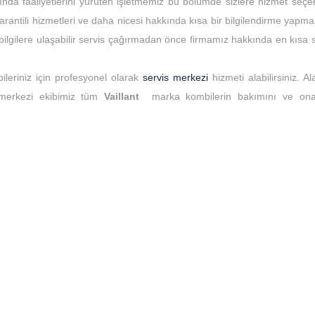
ında faaliyetlerini yürüten işletmemiz bu bölümde sizlere hizmet seçen
rantili hizmetleri ve daha nicesi hakkında kısa bir bilgilendirme yapma
t bilgilere ulaşabilir servis çağırmadan önce firmamız hakkında en kısa
ileriniz için profesyonel olarak
servis merkezi
hizmeti alabilirsiniz. A
 merkezi ekibimiz tüm
Vaillant
marka kombilerin bakımını ve ona