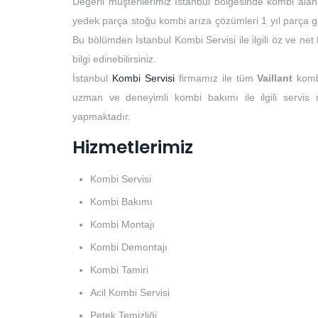
Değerli müşterilerimiz İstanbul bölgesinde kombi alan
yedek parça stoğu kombi arıza çözümleri 1 yıl parça ga
Bu bölümden İstanbul Kombi Servisi ile ilgili öz ve ne
bilgi edinebilirsiniz.
İstanbul
Kombi Servisi
firmamız ile tüm
Vaillant
komb
uzman ve deneyimli kombi bakımı ile ilgili servis
yapmaktadır.
Hizmetlerimiz
Kombi Servisi
Kombi Bakımı
Kombi Montajı
Kombi Demontajı
Kombi Tamiri
Acil Kombi Servisi
Petek Temizliği