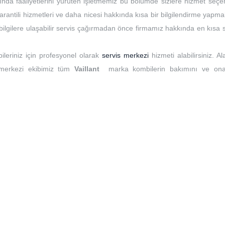
ında faaliyetlerini yürüten işletmemiz bu bölümde sizlere hizmet seçen
rantili hizmetleri ve daha nicesi hakkında kısa bir bilgilendirme yapma
t bilgilere ulaşabilir servis çağırmadan önce firmamız hakkında en kısa
ileriniz için profesyonel olarak
servis merkezi
hizmeti alabilirsiniz. A
 merkezi ekibimiz tüm
Vaillant
marka kombilerin bakımını ve ona