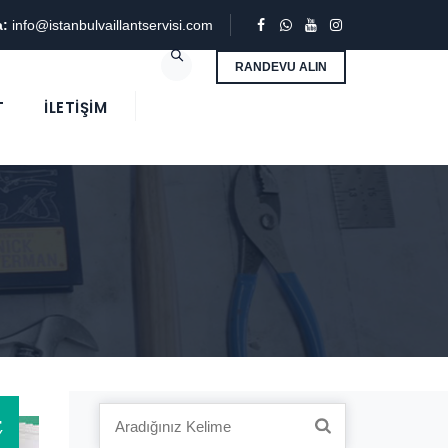
a:
info@istanbulvaillantservisi.com
RANDEVU ALIN
T
İLETIŞIM
4
Search
Y
for: