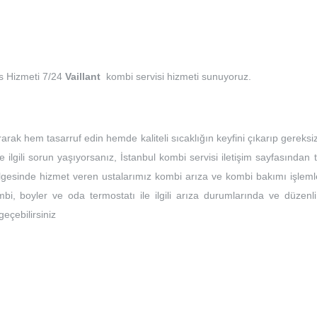
is Hizmeti 7/24
Vaillant
kombi servisi hizmeti sunuyoruz.
rarak hem tasarruf edin hemde kaliteli sıcaklığın keyfini çıkarıp gereksi
e ilgili sorun yaşıyorsanız, İstanbul kombi servisi iletişim sayfasından 
bölgesinde hizmet veren ustalarımız kombi arıza ve kombi bakımı işleml
bi, boyler ve oda termostatı ile ilgili arıza durumlarında ve düzenli
 geçebilirsiniz