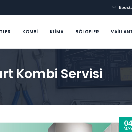
Epost
TLER
KOMBİ
KLİMA
BÖLGELER
VAİLLAN
urt Kombi Servisi
0
MA