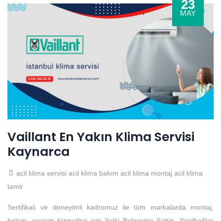
23
MAY
Vaillant En Yakın Klima Servisi
Kaynarca
acil klima servisi
acil klima bakım
acil klima montaj
acil klima
tamir
Sertifikalı ve deneyimli kadromuz ile tüm markalarda montaj,
bakım, onarım hizmetleri için Yetki Belgesine Sahip, Yeşilbağlar