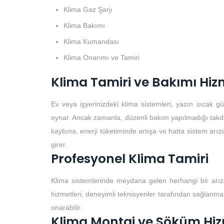
Klima Gaz Şarjı
Klima Bakımı
Klima Kumandası
Klima Onarımı ve Tamiri
Klima Tamiri ve Bakımı Hiz
Ev veya işyerinizdeki klima sistemleri, yazın sıcak 
oynar. Ancak zamanla, düzenli bakım yapılmadığı takdirde
kaybına, enerji tüketiminde artışa ve hatta sistem arıza
girer.
Profesyonel Klima Tamiri
Klima sistemlerinde meydana gelen herhangi bir arıza
hizmetleri, deneyimli teknisyenler tarafından sağlanmalıd
onarabilir.
Klima Montaj ve Söküm Hiz