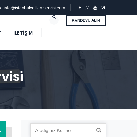
a:
info@istanbulvaillantservisi.com
RANDEVU ALIN
T
İLETIŞIM
visi
3
Search
Y
for: