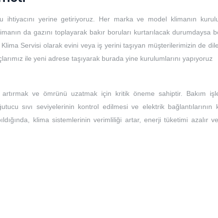
u ihtiyacını yerine getiriyoruz. Her marka ve model klimanın kuru
limanın da gazını toplayarak bakır boruları kurtarılacak durumdaysa bo
 Klima Servisi olarak evini veya iş yerini taşıyan müşterilerimizin de dile
açlarımız ile yeni adrese taşıyarak burada yine kurulumlarını yapıyoruz
ı artırmak ve ömrünü uzatmak için kritik öneme sahiptir. Bakım işle
ğutucu sıvı seviyelerinin kontrol edilmesi ve elektrik bağlantılarının 
ıldığında, klima sistemlerinin verimliliği artar, enerji tüketimi azalır 