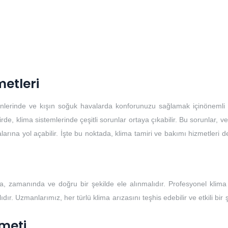
metleri
günlerinde ve kışın soğuk havalarda konforunuzu sağlamak içinönemli b
, klima sistemlerinde çeşitli sorunlar ortaya çıkabilir. Bu sorunlar, ver
larına yol açabilir. İşte bu noktada, klima tamiri ve bakımı hizmetleri 
, zamanında ve doğru bir şekilde ele alınmalıdır. Profesyonel klima 
ır. Uzmanlarımız, her türlü klima arızasını teşhis edebilir ve etkili bir 
meti