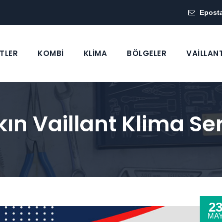
Epost
TLER
KOMBİ
KLİMA
BÖLGELER
VAİLLAN
ın Vaillant Klima Ser
2
MA