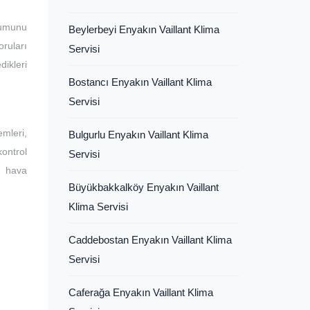
lumunu
Beylerbeyi Enyakın Vaillant Klima
ruları
Servisi
dikleri
Bostancı Enyakın Vaillant Klima
Servisi
mleri,
Bulgurlu Enyakın Vaillant Klima
kontrol
Servisi
ve hava
Büyükbakkalköy Enyakın Vaillant
Klima Servisi
Caddebostan Enyakın Vaillant Klima
Servisi
Caferağa Enyakın Vaillant Klima