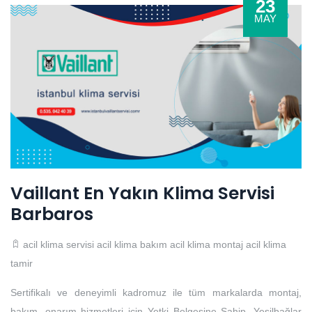
23
MAY
Vaillant En Yakın Klima Servisi
Barbaros
acil klima servisi
acil klima bakım
acil klima montaj
acil klima
tamir
Sertifikalı ve deneyimli kadromuz ile tüm markalarda montaj,
bakım, onarım hizmetleri için Yetki Belgesine Sahip, Yeşilbağlar