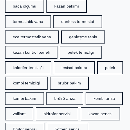
baca ölçümü
kazan bakımı
termostatik vana
danfoss termostat
eca termostatik vana
genleşme tankı
kazan kontrol paneli
petek temizliği
kalorifer temizliği
tesisat bakımı
petek
kombi temizliği
brülör bakım
kombi bakım
brülrö arıza
kombi arıza
vaillant
hidrofor servisi
kazan servisi
Brülör servisi
Şofben servisi