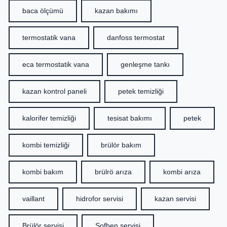
baca ölçümü
kazan bakımı
termostatik vana
danfoss termostat
eca termostatik vana
genleşme tankı
kazan kontrol paneli
petek temizliği
kalorifer temizliği
tesisat bakımı
petek
kombi temizliği
brülör bakım
kombi bakım
brülrö arıza
kombi arıza
vaillant
hidrofor servisi
kazan servisi
Brülör servisi
Şofben servisi