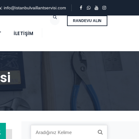
a:
info@istanbulvaillantservisi.com
RANDEVU ALIN
T
İLETIŞIM
si
3
Search
Y
for: