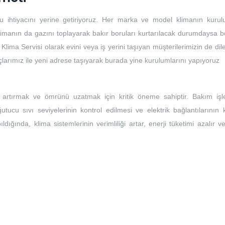
u ihtiyacını yerine getiriyoruz. Her marka ve model klimanın kuru
limanın da gazını toplayarak bakır boruları kurtarılacak durumdaysa bo
 Klima Servisi olarak evini veya iş yerini taşıyan müşterilerimizin de dile
açlarımız ile yeni adrese taşıyarak burada yine kurulumlarını yapıyoruz
ı artırmak ve ömrünü uzatmak için kritik öneme sahiptir. Bakım işle
ğutucu sıvı seviyelerinin kontrol edilmesi ve elektrik bağlantılarının 
ıldığında, klima sistemlerinin verimliliği artar, enerji tüketimi azalır 