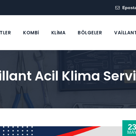
Epost
TLER
KOMBİ
KLİMA
BÖLGELER
VAİLLAN
lant Acil Klima Servi
2
MA