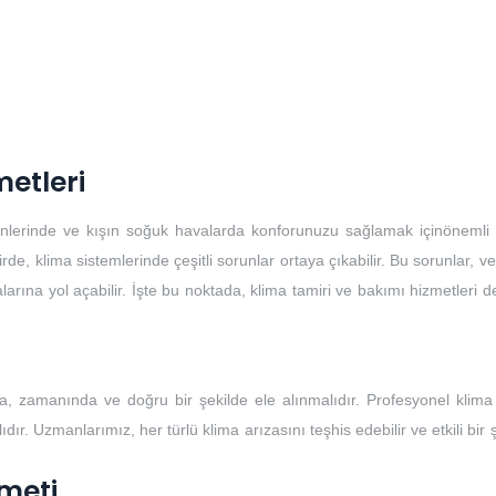
metleri
günlerinde ve kışın soğuk havalarda konforunuzu sağlamak içinönemli b
, klima sistemlerinde çeşitli sorunlar ortaya çıkabilir. Bu sorunlar, ver
larına yol açabilir. İşte bu noktada, klima tamiri ve bakımı hizmetleri 
, zamanında ve doğru bir şekilde ele alınmalıdır. Profesyonel klima 
ır. Uzmanlarımız, her türlü klima arızasını teşhis edebilir ve etkili bir 
meti