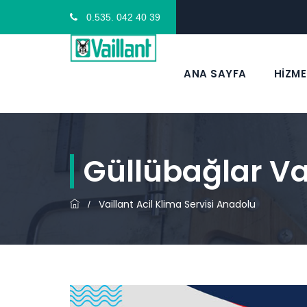
0.535. 042 40 39
ANA SAYFA
HİZME
Güllübağlar Vai
Vaillant Acil Klima Servisi Anadolu
/