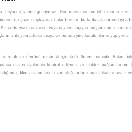
u ihtiyacını yerine getiriyoruz. Her marka ve model klimanın kuru
limanın da gazını toplayarak bakır boruları kurtarılacak durumdaysa bo
 Klima Servisi olarak evini veya iş yerini taşıyan müşterilerimizin de dile
açlarımız ile yeni adrese taşıyarak burada yine kurulumlarını yapıyoruz
ı artırmak ve ömrünü uzatmak için kritik öneme sahiptir. Bakım işle
ğutucu sıvı seviyelerinin kontrol edilmesi ve elektrik bağlantılarının 
ıldığında, klima sistemlerinin verimliliği artar, enerji tüketimi azalır 