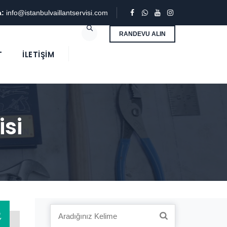
a:
info@istanbulvaillantservisi.com
RANDEVU ALIN
T
İLETIŞIM
isi
3
Search
Y
for: