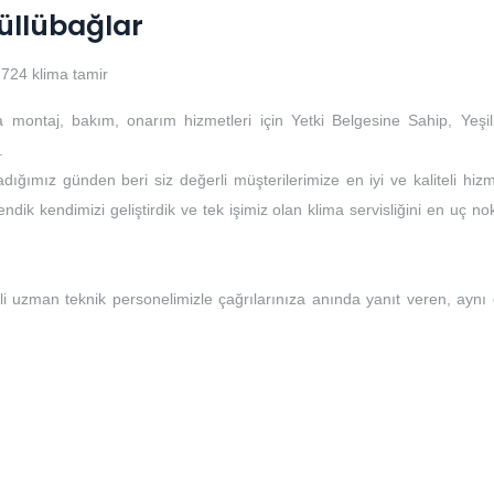
Güllübağlar
724 klima tamir
a montaj, bakım, onarım hizmetleri için Yetki Belgesine Sahip, Yeşil
.
dığımız günden beri siz değerli müşterilerimize en iyi ve kaliteli hizm
ndik kendimizi geliştirdik ve tek işimiz olan klima servisliğini en uç no
li uzman teknik personelimizle çağrılarınıza anında yanıt veren, aynı
i