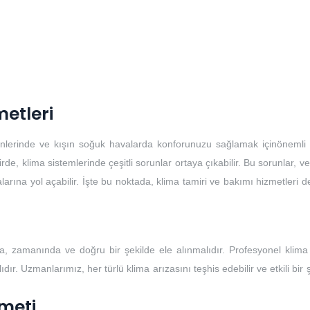
metleri
günlerinde ve kışın soğuk havalarda konforunuzu sağlamak içinönemli b
, klima sistemlerinde çeşitli sorunlar ortaya çıkabilir. Bu sorunlar, ver
larına yol açabilir. İşte bu noktada, klima tamiri ve bakımı hizmetleri 
, zamanında ve doğru bir şekilde ele alınmalıdır. Profesyonel klima 
ır. Uzmanlarımız, her türlü klima arızasını teşhis edebilir ve etkili bir 
meti