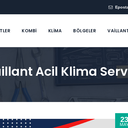
Epost
TLER
KOMBİ
KLİMA
BÖLGELER
VAİLLAN
llant Acil Klima Serv
2
MA