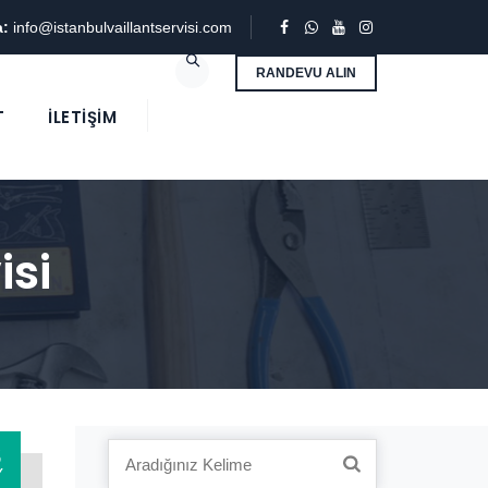
a:
info@istanbulvaillantservisi.com
RANDEVU ALIN
T
İLETIŞIM
isi
3
Search
Y
for: