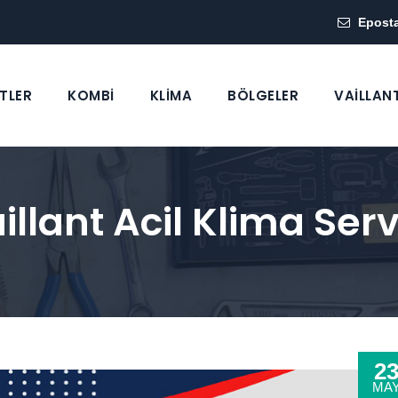
Epost
TLER
KOMBİ
KLİMA
BÖLGELER
VAİLLAN
lant Acil Klima Serv
2
MA