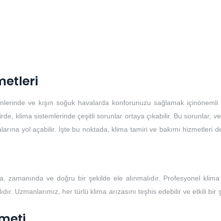
metleri
günlerinde ve kışın soğuk havalarda konforunuzu sağlamak içinönemli b
, klima sistemlerinde çeşitli sorunlar ortaya çıkabilir. Bu sorunlar, ver
larına yol açabilir. İşte bu noktada, klima tamiri ve bakımı hizmetleri 
, zamanında ve doğru bir şekilde ele alınmalıdır. Profesyonel klima 
ır. Uzmanlarımız, her türlü klima arızasını teşhis edebilir ve etkili bir 
meti