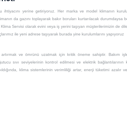
u ihtiyacını yerine getiriyoruz. Her marka ve model klimanın kuru
limanın da gazını toplayarak bakır boruları kurtarılacak durumdaysa bo
 Klima Servisi olarak evini veya iş yerini taşıyan müşterilerimizin de dile
açlarımız ile yeni adrese taşıyarak burada yine kurulumlarını yapıyoruz
ı artırmak ve ömrünü uzatmak için kritik öneme sahiptir. Bakım işle
ğutucu sıvı seviyelerinin kontrol edilmesi ve elektrik bağlantılarının 
ıldığında, klima sistemlerinin verimliliği artar, enerji tüketimi azalır 