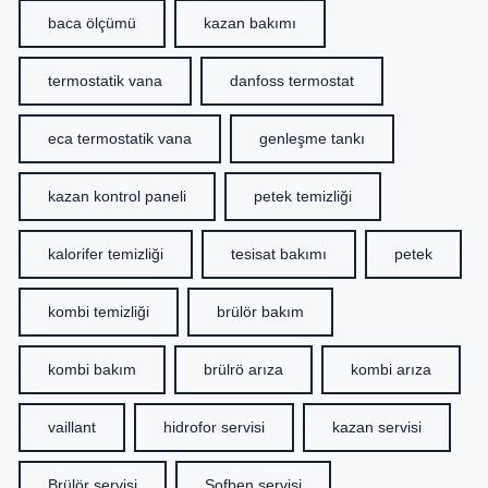
baca ölçümü
kazan bakımı
termostatik vana
danfoss termostat
eca termostatik vana
genleşme tankı
kazan kontrol paneli
petek temizliği
kalorifer temizliği
tesisat bakımı
petek
kombi temizliği
brülör bakım
kombi bakım
brülrö arıza
kombi arıza
vaillant
hidrofor servisi
kazan servisi
Brülör servisi
Şofben servisi