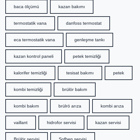
baca ölçümü
kazan bakımı
termostatik vana
danfoss termostat
eca termostatik vana
genleşme tankı
kazan kontrol paneli
petek temizliği
kalorifer temizliği
tesisat bakımı
petek
kombi temizliği
brülör bakım
kombi bakım
brülrö arıza
kombi arıza
vaillant
hidrofor servisi
kazan servisi
Brülör servisi
Şofben servisi