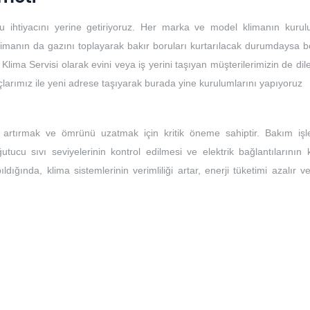
u ihtiyacını yerine getiriyoruz. Her marka ve model klimanın kuru
limanın da gazını toplayarak bakır boruları kurtarılacak durumdaysa bo
 Klima Servisi olarak evini veya iş yerini taşıyan müşterilerimizin de dile
açlarımız ile yeni adrese taşıyarak burada yine kurulumlarını yapıyoruz
ı artırmak ve ömrünü uzatmak için kritik öneme sahiptir. Bakım işle
ğutucu sıvı seviyelerinin kontrol edilmesi ve elektrik bağlantılarının 
ıldığında, klima sistemlerinin verimliliği artar, enerji tüketimi azalır 