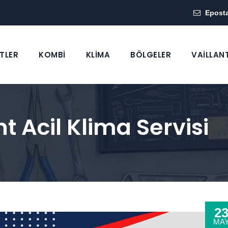
Epost
TLER
KOMBİ
KLİMA
BÖLGELER
VAİLLAN
t Acil Klima Servisi
2
MA