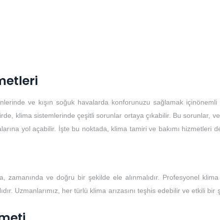
metleri
günlerinde ve kışın soğuk havalarda konforunuzu sağlamak içinönemli b
, klima sistemlerinde çeşitli sorunlar ortaya çıkabilir. Bu sorunlar, ver
larına yol açabilir. İşte bu noktada, klima tamiri ve bakımı hizmetleri 
, zamanında ve doğru bir şekilde ele alınmalıdır. Profesyonel klima 
ır. Uzmanlarımız, her türlü klima arızasını teşhis edebilir ve etkili bir 
meti