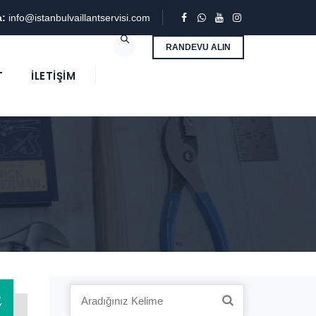
a:
info@istanbulvaillantservisi.com
RANDEVU ALIN
T
İLETIŞIM
3
Search
Y
for: