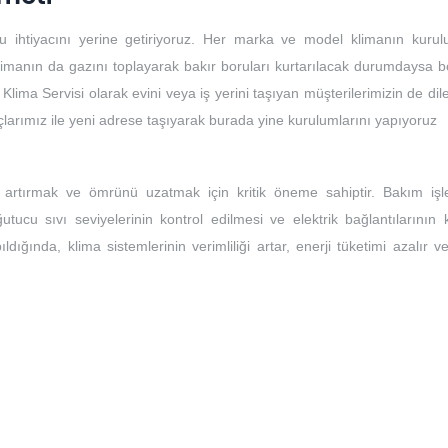
u ihtiyacını yerine getiriyoruz. Her marka ve model klimanın kuru
limanın da gazını toplayarak bakır boruları kurtarılacak durumdaysa bo
 Klima Servisi olarak evini veya iş yerini taşıyan müşterilerimizin de dile
açlarımız ile yeni adrese taşıyarak burada yine kurulumlarını yapıyoruz
ı artırmak ve ömrünü uzatmak için kritik öneme sahiptir. Bakım işle
ğutucu sıvı seviyelerinin kontrol edilmesi ve elektrik bağlantılarının 
ıldığında, klima sistemlerinin verimliliği artar, enerji tüketimi azalır 