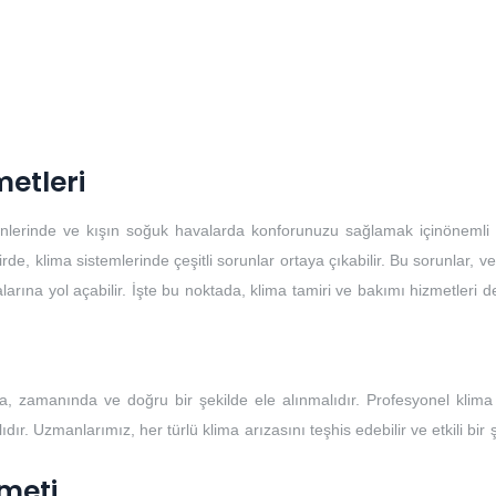
metleri
günlerinde ve kışın soğuk havalarda konforunuzu sağlamak içinönemli b
, klima sistemlerinde çeşitli sorunlar ortaya çıkabilir. Bu sorunlar, ver
larına yol açabilir. İşte bu noktada, klima tamiri ve bakımı hizmetleri 
, zamanında ve doğru bir şekilde ele alınmalıdır. Profesyonel klima 
ır. Uzmanlarımız, her türlü klima arızasını teşhis edebilir ve etkili bir 
meti