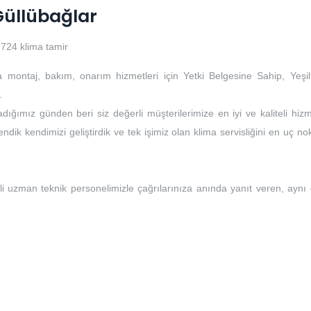
 Güllübağlar
724 klima tamir
a montaj, bakım, onarım hizmetleri için Yetki Belgesine Sahip, Yeşil
.
dığımız günden beri siz değerli müşterilerimize en iyi ve kaliteli hizm
ndik kendimizi geliştirdik ve tek işimiz olan klima servisliğini en uç no
li uzman teknik personelimizle çağrılarınıza anında yanıt veren, aynı
i