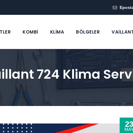
Epost
TLER
KOMBİ
KLİMA
BÖLGELER
VAİLLAN
llant 724 Klima Servi
2
MA