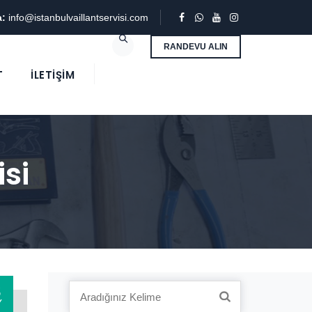
a:
info@istanbulvaillantservisi.com
RANDEVU ALIN
T
İLETIŞIM
si
3
Search
Y
for: