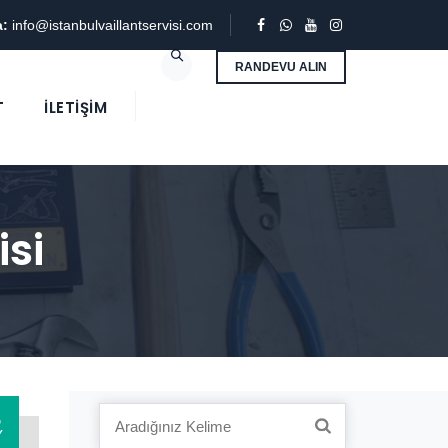
a:
info@istanbulvaillantservisi.com
RANDEVU ALIN
T
İLETIŞIM
si
3
Search
Y
for: