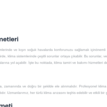
metleri
günlerinde ve kışın soğuk havalarda konforunuzu sağlamak içinönemli b
, klima sistemlerinde çeşitli sorunlar ortaya çıkabilir. Bu sorunlar, ver
larına yol açabilir. İşte bu noktada, klima tamiri ve bakımı hizmetleri 
, zamanında ve doğru bir şekilde ele alınmalıdır. Profesyonel klima 
ır. Uzmanlarımız, her türlü klima arızasını teşhis edebilir ve etkili bir 
meti