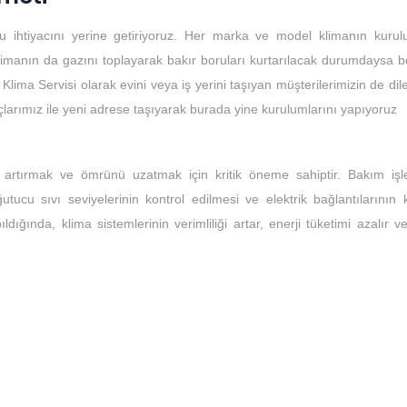
u ihtiyacını yerine getiriyoruz. Her marka ve model klimanın kuru
limanın da gazını toplayarak bakır boruları kurtarılacak durumdaysa bo
 Klima Servisi olarak evini veya iş yerini taşıyan müşterilerimizin de dile
açlarımız ile yeni adrese taşıyarak burada yine kurulumlarını yapıyoruz
ı artırmak ve ömrünü uzatmak için kritik öneme sahiptir. Bakım işle
ğutucu sıvı seviyelerinin kontrol edilmesi ve elektrik bağlantılarının 
ıldığında, klima sistemlerinin verimliliği artar, enerji tüketimi azalır 