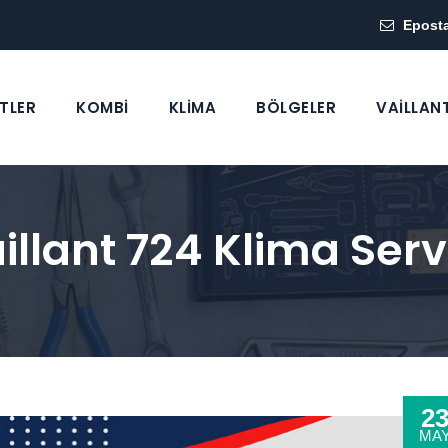
Epost
TLER
KOMBİ
KLİMA
BÖLGELER
VAİLLAN
llant 724 Klima Servi
2
MA