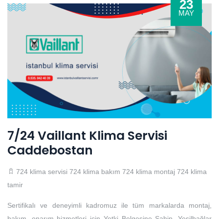
23
MAY
7/24 Vaillant Klima Servisi
Caddebostan
724 klima servisi
724 klima bakım
724 klima montaj
724 klima
tamir
Sertifikalı ve deneyimli kadromuz ile tüm markalarda montaj,
bakım, onarım hizmetleri için Yetki Belgesine Sahip, Yeşilbağlar