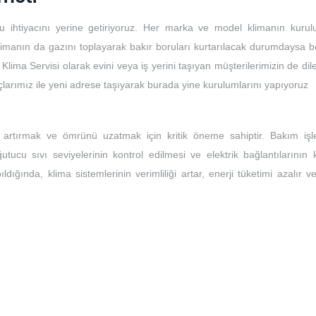
u ihtiyacını yerine getiriyoruz. Her marka ve model klimanın kuru
limanın da gazını toplayarak bakır boruları kurtarılacak durumdaysa bo
 Klima Servisi olarak evini veya iş yerini taşıyan müşterilerimizin de dile
açlarımız ile yeni adrese taşıyarak burada yine kurulumlarını yapıyoruz
ı artırmak ve ömrünü uzatmak için kritik öneme sahiptir. Bakım işle
ğutucu sıvı seviyelerinin kontrol edilmesi ve elektrik bağlantılarının 
ıldığında, klima sistemlerinin verimliliği artar, enerji tüketimi azalır 