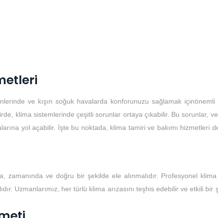
metleri
günlerinde ve kışın soğuk havalarda konforunuzu sağlamak içinönemli b
, klima sistemlerinde çeşitli sorunlar ortaya çıkabilir. Bu sorunlar, ver
larına yol açabilir. İşte bu noktada, klima tamiri ve bakımı hizmetleri 
, zamanında ve doğru bir şekilde ele alınmalıdır. Profesyonel klima 
ır. Uzmanlarımız, her türlü klima arızasını teşhis edebilir ve etkili bir 
meti