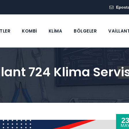
Epost
TLER
KOMBİ
KLİMA
BÖLGELER
VAİLLAN
ant 724 Klima Servis
2
MA