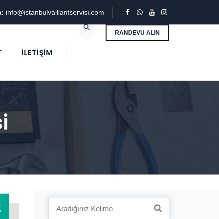
a:
info@istanbulvaillantservisi.com
RANDEVU ALIN
T
İLETIŞIM
i
3
Search
Y
for: