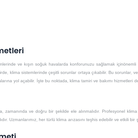
metleri
günlerinde ve kışın soğuk havalarda konforunuzu sağlamak içinönemli b
, klima sistemlerinde çeşitli sorunlar ortaya çıkabilir. Bu sorunlar, ver
larına yol açabilir. İşte bu noktada, klima tamiri ve bakımı hizmetleri 
, zamanında ve doğru bir şekilde ele alınmalıdır. Profesyonel klima 
ır. Uzmanlarımız, her türlü klima arızasını teşhis edebilir ve etkili bir 
meti