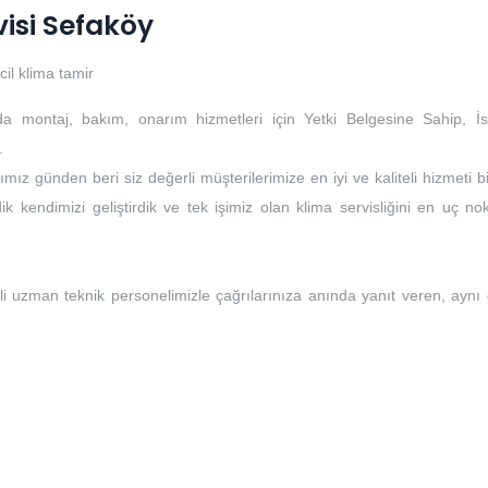
visi Sefaköy
cil klima tamir
da montaj, bakım, onarım hizmetleri için Yetki Belgesine Sahip, İs
.
mız günden beri siz değerli müşterilerimize en iyi ve kaliteli hizmeti b
k kendimizi geliştirdik ve tek işimiz olan klima servisliğini en uç no
li uzman teknik personelimizle çağrılarınıza anında yanıt veren, aynı
i