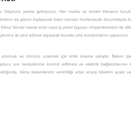
u ihtiyacını yerine getiriyoruz. Her marka ve model klimanın kuru
limanın da gazını toplayarak bakır boruları kurtarılacak durumdaysa bo
 Klima Servisi olarak evini veya iş yerini taşıyan müşterilerimizin de dile
açlarımız ile yeni adrese taşıyarak burada yine kurulumlarını yapıyoruz
ı artırmak ve ömrünü uzatmak için kritik öneme sahiptir. Bakım işle
ğutucu sıvı seviyelerinin kontrol edilmesi ve elektrik bağlantılarının 
ıldığında, klima sistemlerinin verimliliği artar, enerji tüketimi azalır 