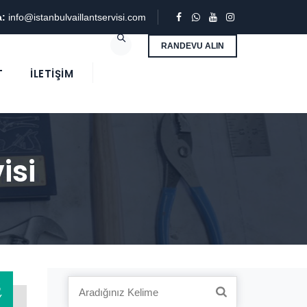
a:
info@istanbulvaillantservisi.com
RANDEVU ALIN
T
İLETIŞIM
isi
3
Search
Y
for: