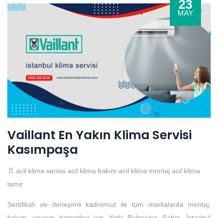
23
MAY
Vaillant En Yakın Klima Servisi
Kasımpaşa
acil klima servisi
acil klima bakım
acil klima montaj
acil klima
tamir
Sertifikalı ve deneyimli kadromuz ile tüm markalarda montaj,
bakım, onarım hizmetleri için Yetki Belgesine Sahip, İstanbul