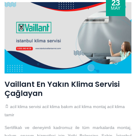
23
MAY
Vaillant En Yakın Klima Servisi
Çağlayan
acil klima servisi
acil klima bakım
acil klima montaj
acil klima
tamir
Sertifikalı ve deneyimli kadromuz ile tüm markalarda montaj,
bakım, onarım hizmetleri için Yetki Belgesine Sahip, İstanbul