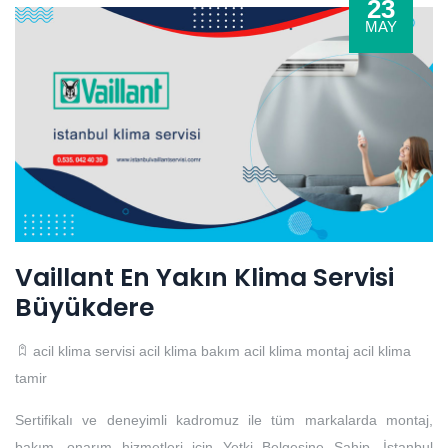
23
MAY
Vaillant En Yakın Klima Servisi
Büyükdere
acil klima servisi
acil klima bakım
acil klima montaj
acil klima
tamir
Sertifikalı ve deneyimli kadromuz ile tüm markalarda montaj,
bakım, onarım hizmetleri için Yetki Belgesine Sahip, İstanbul