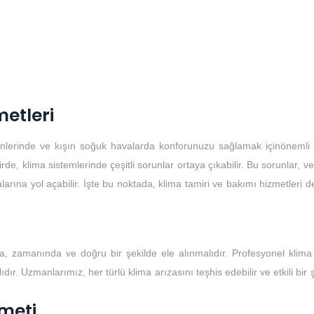
metleri
günlerinde ve kışın soğuk havalarda konforunuzu sağlamak içinönemli b
, klima sistemlerinde çeşitli sorunlar ortaya çıkabilir. Bu sorunlar, ver
larına yol açabilir. İşte bu noktada, klima tamiri ve bakımı hizmetleri 
, zamanında ve doğru bir şekilde ele alınmalıdır. Profesyonel klima 
ır. Uzmanlarımız, her türlü klima arızasını teşhis edebilir ve etkili bir 
meti