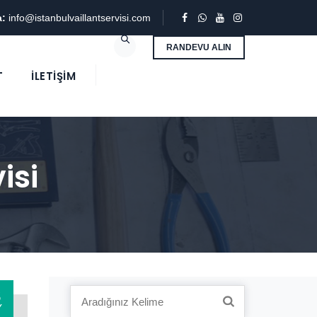
a:
info@istanbulvaillantservisi.com
RANDEVU ALIN
T
İLETIŞIM
isi
3
Search
Y
for: