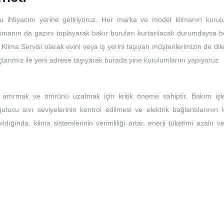
u ihtiyacını yerine getiriyoruz. Her marka ve model klimanın kuru
limanın da gazını toplayarak bakır boruları kurtarılacak durumdaysa bo
 Klima Servisi olarak evini veya iş yerini taşıyan müşterilerimizin de dile
açlarımız ile yeni adrese taşıyarak burada yine kurulumlarını yapıyoruz
ı artırmak ve ömrünü uzatmak için kritik öneme sahiptir. Bakım işle
ğutucu sıvı seviyelerinin kontrol edilmesi ve elektrik bağlantılarının 
ıldığında, klima sistemlerinin verimliliği artar, enerji tüketimi azalır 