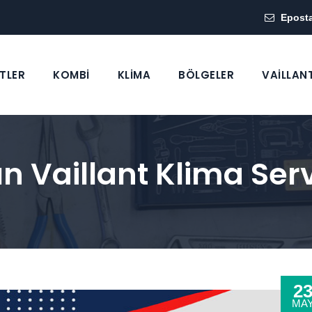
Epost
TLER
KOMBİ
KLİMA
BÖLGELER
VAİLLAN
n Vaillant Klima Serv
2
MA