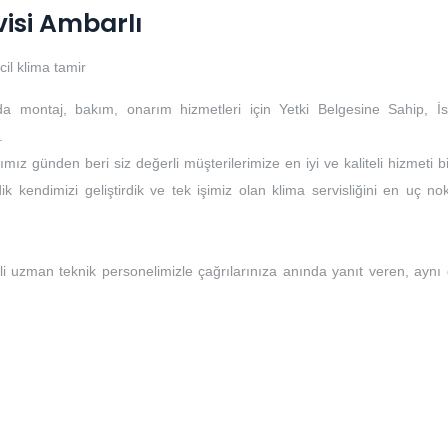
visi Ambarlı
cil klima tamir
da montaj, bakım, onarım hizmetleri için Yetki Belgesine Sahip, İs
.
mız günden beri siz değerli müşterilerimize en iyi ve kaliteli hizmeti b
k kendimizi geliştirdik ve tek işimiz olan klima servisliğini en uç no
li uzman teknik personelimizle çağrılarınıza anında yanıt veren, aynı
i